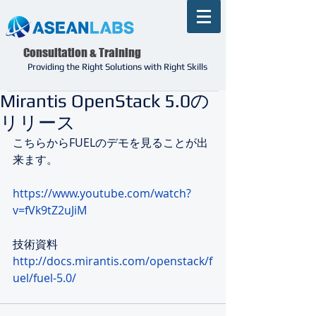
Consultation & Training
Providing the Right Solutions with Right Skills
Mirantis OpenStack 5.0の
リリース
こちらからFUELのデモを見ることが出
来ます。 
https://www.youtube.com/watch?
v=fVk9tZ2uJiM
技術資料 
http://docs.mirantis.com/openstack/f
uel/fuel-5.0/