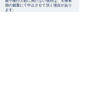
最小催行人数に満たない場合は、主催者
側の裁量にて中止させて頂く場合
があり
ます。
開催可否に関しましては、受講日の2週間
前に確定し、中止の場合のみ
お申込時に
頂いた連絡先にお知らせ致します。
申込方法
受講を希望される方は
利用規約
に同意の
上、申込書を
info@aseanlabs.com
に送付
下さい。
申込受付後、請求書を発行します。
こちらから
申込書
をダウンロードして下
さい。
キャンセル期限は、受講日の1週間前の
16:30です。
キャンセルされる場合は、
info@aseanlabs.com
までご連絡下さい。