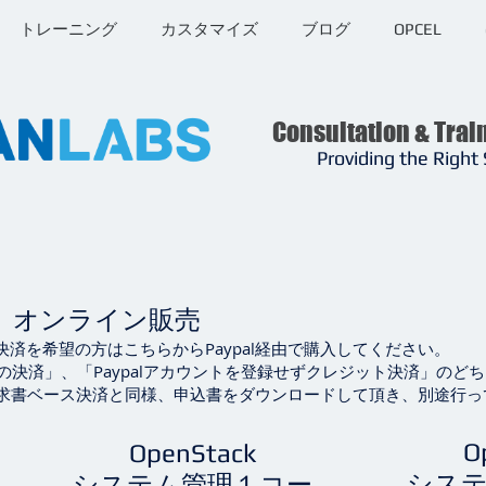
トレーニング
カスタマイズ
ブログ
OPCEL
Consultation & Trai
Providing the Right 
 オンライン販売
決済を希望の方はこちらからPaypal経由で購入してください。
由の決済」、「Paypalアカウントを登録せずクレジット決済」のど
書ベース決済と同様、申込書をダウンロードして頂き、別途行っ
O
OpenStack
シス
システム管理１コー