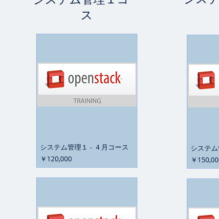
ス
システム管理１ - ４月コース
システム
価格
￥120,000
価格
￥150,00