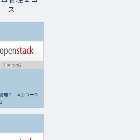
ス
管理２ - ４月コース
0