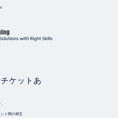
o
ning
Solutions with Right Skills
試験チケットあ
す。
ネント間の相互