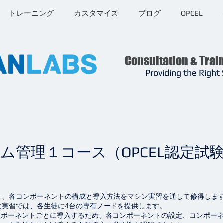
トレーニング
カスタマイズ
ブログ
OPCEL
Consultation & Trai
Providing the Right 
システム管理１コース（OPCEL認定
すべき、各コンポーネントの構成と導入方法をマシン実習を通して修得しま
ために実習では、各生徒に4台の専有ノードを提供します。
ンポーネントごとに導入するため、各コンポーネントの設定、コンポー